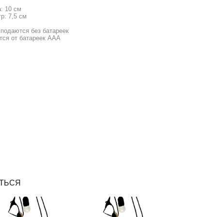
: 10 см
р: 7,5 см
 подаются без батареек
тся от батареек ААА
ТЬСЯ