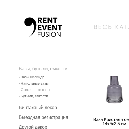
ВЕСЬ КА
Вазы, бутыли, емкости
- Вазы цилиндр
- Напольные вазы
- Стеклянные вазы
- Бутыли, емкости
Винтажный декор
Выездная регистрация
Ваза Кристалл се
14х9х3,5 см
Другой декор