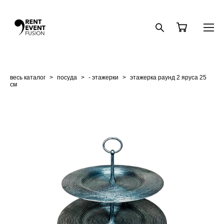
весь каталог
>
посуда
>
- этажерки
>
этажерка раунд 2 яруса 25
см